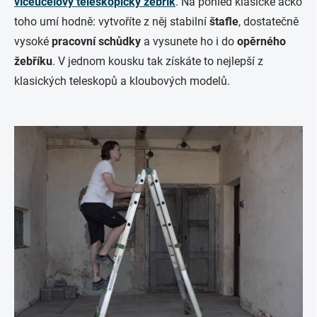
víceúčelový teleskopický žebřík
. Na pohled klasické áčko
toho umí hodně: vytvoříte z něj stabilní
štafle
, dostatečně
vysoké
pracovní schůdky
a vysunete ho i do
opěrného
žebříku
. V jednom kousku tak získáte to nejlepší z
klasických teleskopů a kloubových modelů.