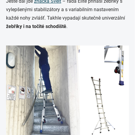
Ještě dál jde
značka Svelt
– řada Elite přináší žebříky s
vylepšenými stabilizátory a s variabilním nastavením
každé nohy zvlášť. Takhle vypadají skutečně univerzální
žebříky i na točité schodiště
.