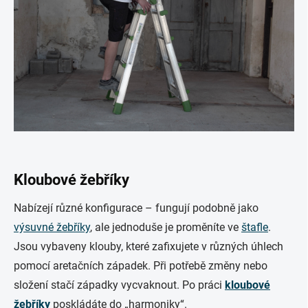
Kloubové žebříky
Nabízejí různé konfigurace – fungují podobně jako
výsuvné žebříky
, ale jednoduše je proměníte ve
štafle
.
Jsou vybaveny klouby, které zafixujete v různých úhlech
pomocí aretačních západek. Při potřebě změny nebo
složení stačí západky vycvaknout. Po práci
kloubové
žebříky
poskládáte do „harmoniky“.