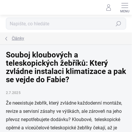
Přejít
na
obsah
Hledat
Články
Souboj kloubových a
teleskopických žebříků: Který
zvládne instalaci klimatizace a pak
se vejde do Fabie?
2.7.2025
Že neexistuje žebřík, který zvládne každodenní montáže,
revize a servisní zásahy ve výškách, ale zároveň na jeho
převoz nepotřebujete dodávku? Kloubové, teleskopické
opěrné a víceúčelové teleskopické žebříky čekají, až je