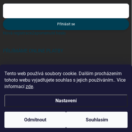
Přihlásit se
Nová registrace
Zapomenuté heslo
PŘIJÍMÁME ONLINE PLATBY
Tento web používá soubory cookie. Dalším procházením
tohoto webu vyjadřujete souhlas s jejich používáním.. Více
informací
zde
.
Kategorie
Nastavení
Copyright 2026
zebriky-tmt.cz
. Všechna práva vyhrazena.
Odmítnout
Souhlasím
Vytvořil Shoptet