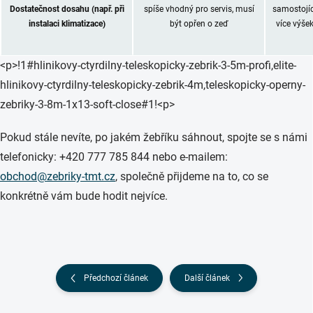
Dostatečnost dosahu (např. při
spíše vhodný pro servis, musí
samostojíc
instalaci klimatizace)
být opřen o zeď
více výše
<p>!1#hlinikovy-ctyrdilny-teleskopicky-zebrik-3-5m-profi,elite-
hlinikovy-ctyrdilny-teleskopicky-zebrik-4m,teleskopicky-operny-
zebriky-3-8m-1x13-soft-close#1!<p>
Pokud stále nevíte, po jakém žebříku sáhnout, spojte se s námi
telefonicky: +420 777 785 844 nebo e-mailem:
obchod@zebriky-tmt.cz
, společně přijdeme na to, co se
konkrétně vám bude hodit nejvíce.
Předchozí článek
Další článek