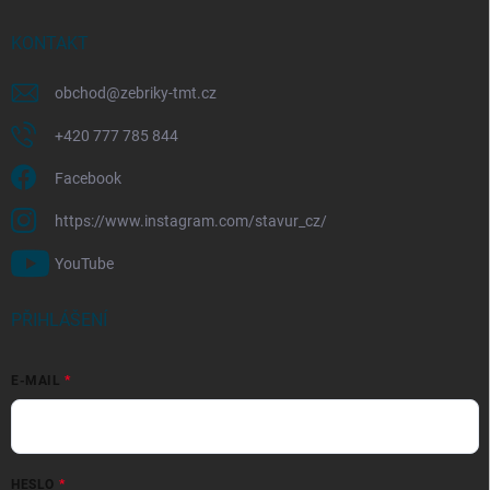
KONTAKT
obchod
@
zebriky-tmt.cz
+420 777 785 844
Facebook
https://www.instagram.com/stavur_cz/
YouTube
PŘIHLÁŠENÍ
E-MAIL
HESLO