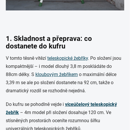
1. Skladnost a přeprava: co
dostanete do kufru
V tomto těsně vítězí
teleskopické žebříky
. Po složení jsou
kompaktnější – i model dlouhý 3,8 m poskládáte do
88cm délky. S
kloubovým žebříkem
o maximální délce
3,39 m se ale po složení dostanete na 92 cm, takže o
dramatický rozdíl se rozhodně nejedná.
Do kufru se pohodlně vejde i
víceúčelový teleskopický
žebřík
– 4m model při složení dosahuje 120 cm. Ve
stísněných prostorách oceníte rozumnou šířku
univerzálních teleskopických žebříků.