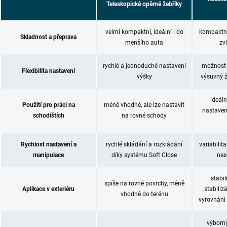
Teleskopické opěrné žebříky
velmi kompaktní, ideální i do
kompaktní
Skladnost a přeprava
menšího auta
zv
rychlé a jednoduché nastavení
možnost v
Flexibilita nastavení
výšky
výsuvný ž
ideální
Použití pro práci na
méně vhodné, ale lze nastavit
nastaven
schodištích
na rovné schody
Rychlost nastavení a
rychlé skládání a rozkládání
variabilit
manipulace
díky systému Soft Close
nes
stabil
spíše na rovné povrchy, méně
Aplikace v exteriéru
stabili
vhodné do terénu
vyrovnání
výborný